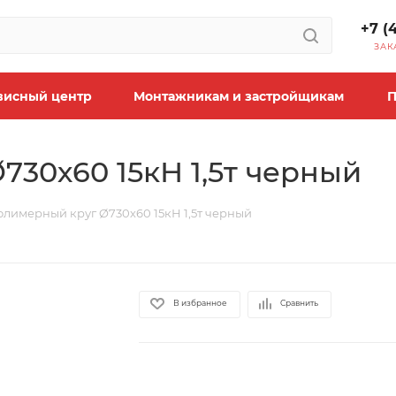
+7 (
ЗАК
висный центр
Монтажникам и застройщикам
П
30х60 15кН 1,5т черный
лимерный круг Ø730х60 15кН 1,5т черный
В избранное
Сравнить