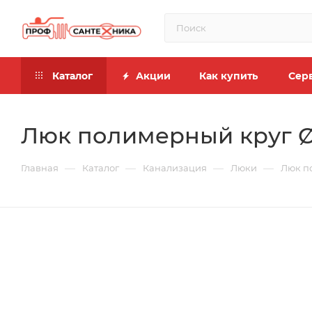
Каталог
Акции
Как купить
Сер
Люк полимерный круг Ø7
—
—
—
—
Главная
Каталог
Канализация
Люки
Люк по