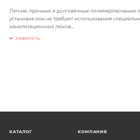
Легкие, прочные и долговечные полимерпесчаные л
установке они не требуют использования специаль
канализационных люков.
Область применения: пешеходная зона, зона зелены
Габаритные размеры корпуса, мм 730 х 60
Размер крышки, мм570 х 25
Масса, кг 21
Номинальная нагрузка, т 1,5
КАТАЛОГ
КОМПАНИЯ