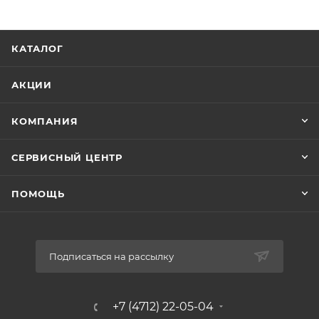
полипропилен (ПП)
Размер
КАТАЛОГ
110х110х90 мм
Угол
87 град
АКЦИИ
Цвет
серый
КОМПАНИЯ
Срок службы
50 лет
СЕРВИСНЫЙ ЦЕНТР
Область применения
внутренняя канализация
ПОМОЩЬ
Max температура эксплуатации
80 °С
Подписаться на рассылку
+7 (4712) 22-05-04