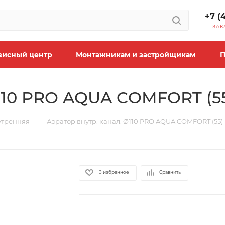
+7 (
ЗАК
висный центр
Монтажникам и застройщикам
П
Ø110 PRO AQUA COMFORT (5
—
утренняя
Аэратор внутр. канал. Ø110 PRO AQUA COMFORT (55)
В избранное
Сравнить