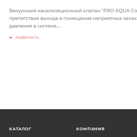
Вакуумный канализационный клапан "PRO AQUA Comf
препятствия выхода в помещение неприятных запахо
давления в системе.
Технические характеристики:
Тип: Фитинги для внутренней канализации
Максимальная рабочая температура: +95°С
Материал: Полипропилен
Срок службы: 50 лет
КАТАЛОГ
КОМПАНИЯ