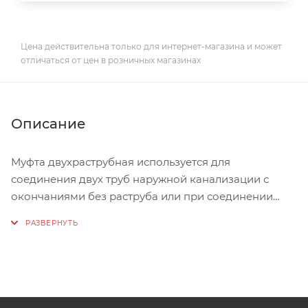
Цена действительна только для интернет-магазина и может
отличаться от цен в розничных магазинах
Описание
Муфта двухраструбная используется для
соединения двух труб наружной канализации с
окончаниями без раструба или при соединении
отремонтированного участка трубы.
Назначение: для подземных сетей канализации
(наружной канализации)
Изготовлено: по ТУ 2248-007-21088915-2015 "Трубы и