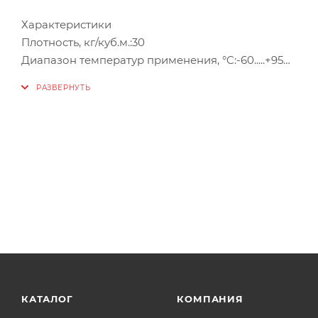
Характеристики
Плотность, кг/куб.м.:30
Диапазон температур применения, °C:-60.....+95
Теплопроводность, Вт/мК :0.039
Класс горючести:Г2 (среднегорючие)
Вес:0.028 кг
Объём:0.0025 м³
Страна бренда:Россия
КАТАЛОГ
КОМПАНИЯ