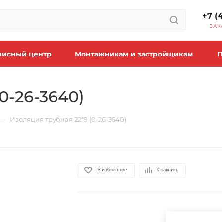
+7 (
ЗАК
висный центр
Монтажникам и застройщикам
П
0-26-3640)
—
Изоляция трубная 22*9 (0-26-3640)
В избранное
Сравнить