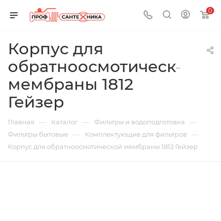
0
Корпус для
обратноосмотической
мембраны 1812
Гейзер
—
—
—
Главная
Каталог
Фильтры и водоподготовка
—
—
Фильтры бытовые
Комплектующие для фильтров
Корпус для обратноосмотической мембраны 1812 Гейзер