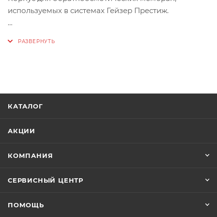
используемых в системах Гейзер Престиж.
Комплектация поставки арт. 23813
Стакан корпуса мембраны 1812
Кольцо 052-058-30 для корпуса мембраны 1812 – 2
шт.
Крышка корпуса мембраны 1812
КАТАЛОГ
АКЦИИ
КОМПАНИЯ
СЕРВИСНЫЙ ЦЕНТР
ПОМОЩЬ