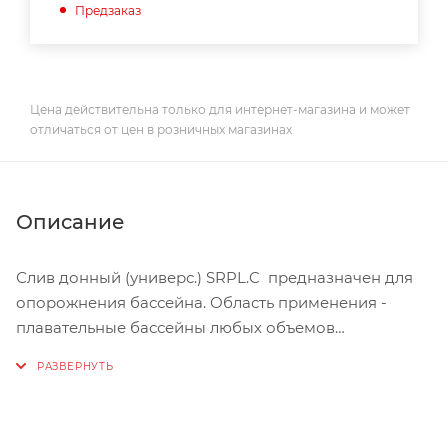
Предзаказ
Цена действительна только для интернет-магазина и может
отличаться от цен в розничных магазинах
Описание
Слив донный (универс.) SRPL.C предназначен для
опорожнения бассейна. Область применения -
плавательные бассейны любых объемов
облицованные плиткой или пленкой. Изделие
изготовлено из ПВХ. Слив монтируется в дно
бассейна. В комплекте присутствует фланцевое
уплотнение.