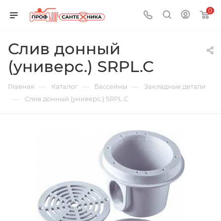
0
Слив донный
(универс.) SRPL.C
—
—
—
Главная
Каталог
Бассейны
Закладные детали
—
Слив донный (универс.) SRPL.C