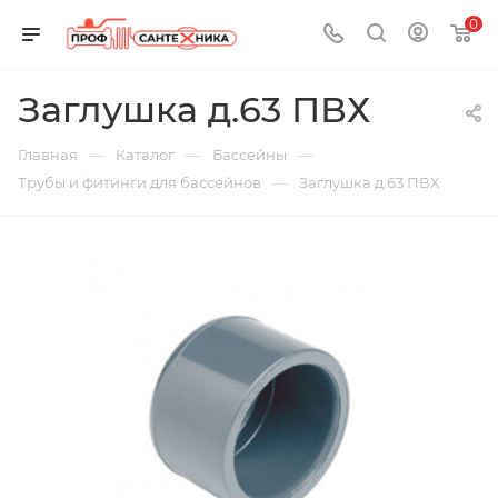
0
Заглушка д.63 ПВХ
—
—
—
Главная
Каталог
Бассейны
—
Трубы и фитинги для бассейнов
Заглушка д.63 ПВХ