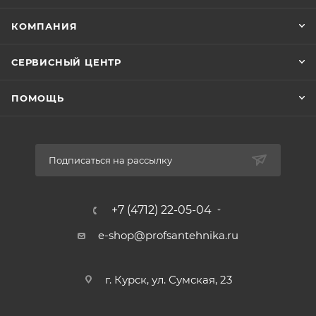
Диаметр трубы: 50 мм
Тип соединения: под вклейку
КОМПАНИЯ
Рабочее давление: 16 бар
Масса: 0,082 кг
СЕРВИСНЫЙ ЦЕНТР
ПОМОЩЬ
Подписаться на рассылку
+7 (4712) 22-05-04
e-shop@profsantehnika.ru
г. Курск, ул. Сумская, 23