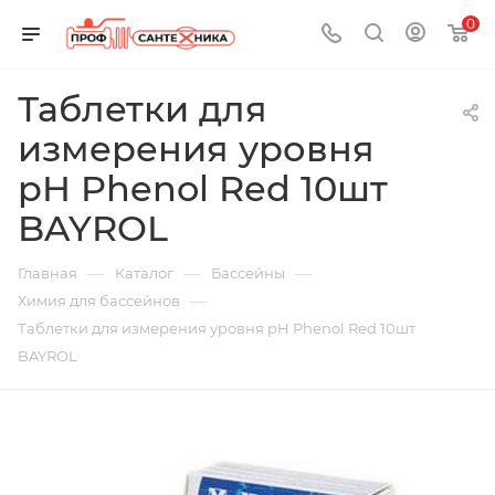
0
Таблетки для
измерения уровня
pH Phenol Red 10шт
BAYROL
—
—
—
Главная
Каталог
Бассейны
—
Химия для бассейнов
Таблетки для измерения уровня pH Phenol Red 10шт
BAYROL