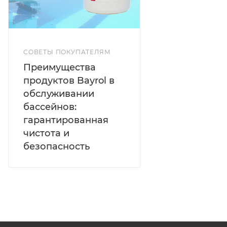
4) Сравнить цвет воды с цветами на шкале тестера.
5) Таблетки Bayrol Phenol Red предназначены для
измерения параметров воды только с помощью
тестера.
СОВЕТЫ ПОКУПАТЕЛЯМ
Преимущества
продуктов Bayrol в
обслуживании
бассейнов:
гарантированная
чистота и
безопасность