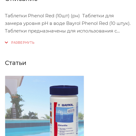
Таблетки Phenol Red (10шт) (рн) Таблетки для
замера уровня pH в воде Bayrol Phenol Red (10 штук).
Таблетки предназначены для использования с
тестером Pooltester. Данный вид таблеток
предназначен для использования с тестерами
Bayrol Pooltester.
Статьи
Способ применения:
1) Забор воды из бассейна производить от края
бассейна на расстояние не менее 50 см и на глубине
около 5 см от поверхности воды.
2) Заполнить тестер водой и поместить таблетку в
соответствующий отсек.
3) Встряхнуть тестер и подождать полного
растворения таблетки в воде.