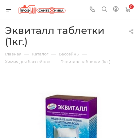
0
Эквиталл таблетки
(1кг.)
—
—
—
Главная
Каталог
Бассейны
—
Химия для бассейнов
Эквиталл таблетки (1кг.)