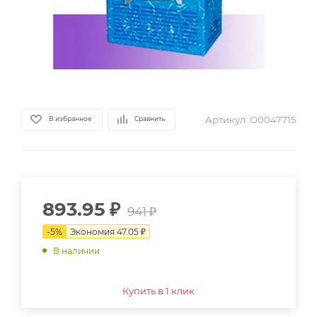
Артикул:
О0047715
В избранное
Сравнить
893.95
₽
941
₽
-
5
%
Экономия
47.05
₽
В наличии
Купить в 1 клик