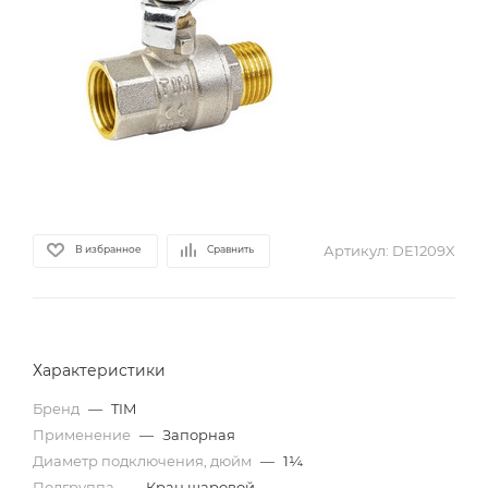
Артикул:
DE1209X
В избранное
Сравнить
Характеристики
Бренд
—
TIM
Применение
—
Запорная
Диаметр подключения, дюйм
—
1¼
Подгруппа
—
Кран шаровой