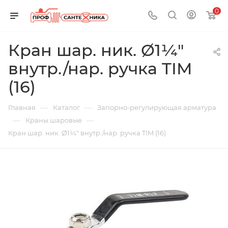
0
Кран шар. ник. Ø1¼"
внутр./нар. ручка TIM
(16)
—
—
Главная
Каталог
Запорно-регулирующая арматура
—
—
Краны шаровые
Кран шар. ник. Ø1¼" внутр./нар. ручка TIM (16)