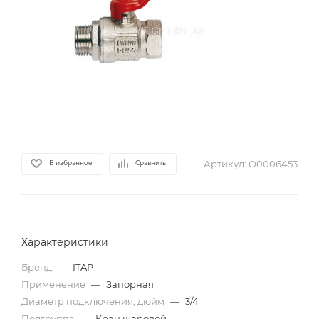
Артикул:
О0006453
В избранное
Сравнить
Характеристики
Бренд
—
ITAP
Применение
—
Запорная
Диаметр подключения, дюйм
—
3/4
Подгруппа
—
Кран шаровой