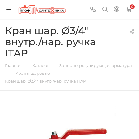
0
Кран шар. Ø3/4"
внутр./нар. ручка
ITAP
—
—
Главная
Каталог
Запорно-регулирующая арматура
—
—
Краны шаровые
Кран шар. Ø3/4" внутр./нар. ручка ITAP