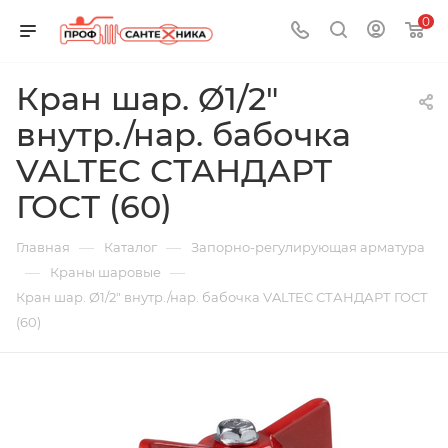
0
Кран шар. Ø1/2"
внутр./нар. бабочка
VALTEC СТАНДАРТ
ГОСТ (60)
—
—
Главная
Каталог
Запорно-регулирующая арматура
—
—
Краны шаровые
Кран шар. Ø1/2" внутр./нар. бабочка VALTEC СТАНДАРТ ГОСТ
(60)