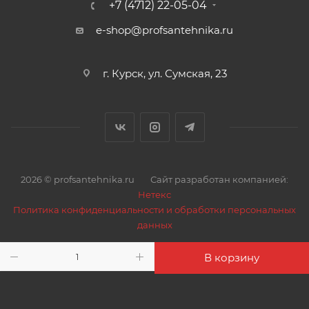
+7 (4712) 22-05-04
Корпусы кранов выполнены из латуни марки
e-shop@profsantehnika.ru
ЛЦ40Сд с нанесением никелевого покрытия.
Материал шарового затвора и штока – латунь
ЛЦ40Сд. Затвор имеет хромовое покрытие,
г. Курск, ул. Сумская, 23
нанесенное на медную подложку. Седельные
кольца и сальниковый уплотнитель изготовлены из
фторопласта с термоприсадками PTFE+C+EM,
уплотнительное кольцо – из эластомера EPDM.
Разбирать краны нельзя. При появлении течи через
2026 © profsantehnika.ru
Сайт разработан компанией:
шток следует подтянуть сальниковую втулку.
Нетекс
Политика конфиденциальности и обработки персональных
Арматура выпускается в соответствие с
данных
требованиями ГОСТ Р 59553-2021.
Гарантийный срок – 5 лет.
В корзину
Страна производства кранов – Россия.