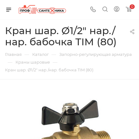
0
Кран шар. Ø1/2" нар./
нар. бабочка TIM (80)
—
—
Главная
Каталог
Запорно-регулирующая арматура
—
—
Краны шаровые
Кран шар. Ø1/2" нар./нар. бабочка TIM (80)