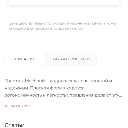
Цена действительна только для интернет-магазина и может
отличаться от цен в розничных магазинах
ОПИСАНИЕ
ХАРАКТЕРИСТИКИ
Thermex Mechanik - водонагреватель простой и
надежный. Плоская форма корпуса,
эргономичность и легкость управления делают эту
серию универсальным решением для квартиры или
дома.
Прочность, долговечность и стабильная работа
обеспечили постоянный спрос на водонагреватели
Статьи