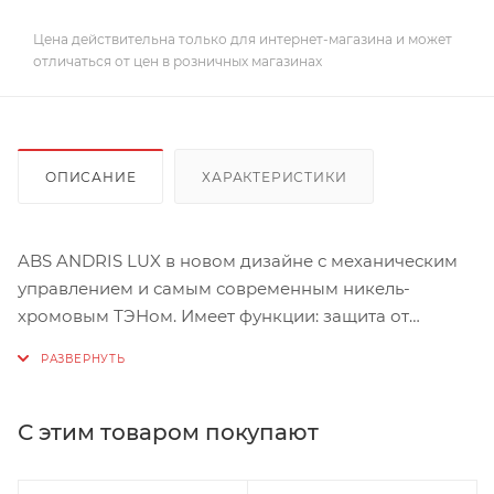
Цена действительна только для интернет-магазина и может
отличаться от цен в розничных магазинах
ОПИСАНИЕ
ХАРАКТЕРИСТИКИ
ABS ANDRIS LUX в новом дизайне с механическим
управлением и самым современным никель-
хромовым ТЭНом. Имеет функции: защита от
перегрева, защита от замерзания, защита при
образовании накипи, антибактериальный эффект.
Основные характеристики
С этим товаром покупают
Продукт Водонагреватель
Тип Накопительный