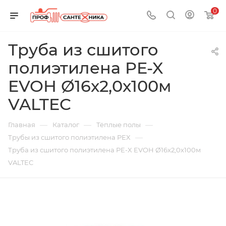
0
Труба из сшитого
полиэтилена PE-X
EVOH Ø16х2,0х100м
VALTEC
—
—
—
Главная
Каталог
Тёплые полы
—
Трубы из сшитого полиэтилена PEX
Труба из сшитого полиэтилена PE-X EVOH Ø16х2,0х100м
VALTEC