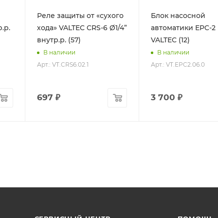
Реле защиты от «сухого
Блок насосной
.р.
хода» VALTEC CRS-6 Ø1/4”
автоматики EPC-2
внутр.р. (57)
VALTEC (12)
В наличии
В наличии
Арт.: VT.CRS6.02.1
Арт.: VT.EPC2.06.0
697
₽
3 700
₽