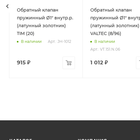
Обратный клапан
Обратный клапан
пружинный Ø1" внутр.р.
пружинный Ø1" внутр
(латунный золотник)
(латунный золотник)
TIM (20)
VALTEC (8/96)
Арт.: JH-1012
В наличии
В наличии
Арт.: VT.151.N.06
915
₽
1 012
₽