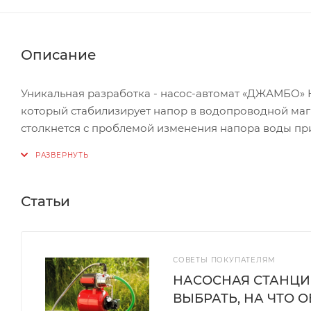
Описание
Уникальная разработка - насос-автомат «ДЖАМБО»
который стабилизирует напор в водопроводной маг
столкнется с проблемой изменения напора воды пр
Предназначен для подачи воды из колодцев, неглуб
давления в сетях центрального водоснабжения. Со
давлении в трубопроводе и стабилизирует напор в
потребления. Для управления работой насоса прим
Статьи
и защищающий насос от работы по «сухому ходу»
Артикул4001
СОВЕТЫ ПОКУПАТЕЛЯМ
Максимальный напор, м35
НАСОСНАЯ СТАНЦИЯ
Максимальный расход, л/мин70
ВЫБРАТЬ, НА ЧТО 
Частота тока, Гц50