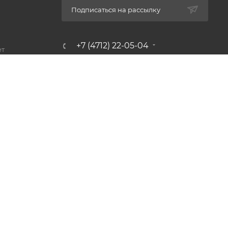
Подписаться на рассылку
+7 (4712) 22-05-04
ет
e-shop@profsantehnika.ru
г. Курск, ул. Сумская, 23