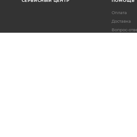
СЕРВИСНЫЙ ЦЕНТР
ПОМОЩЬ
Оплата
Доставка
Вопрос-отв
Статьи
екс
данных