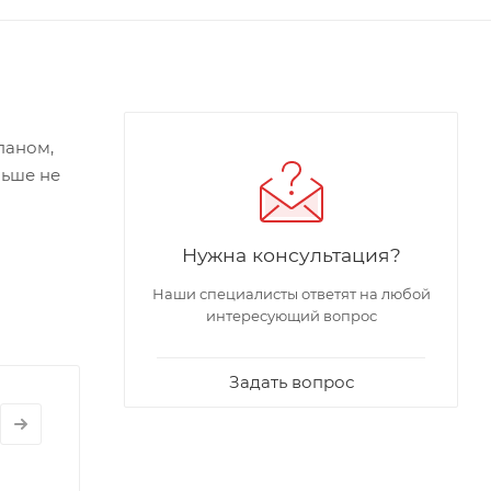
паном,
льше не
ния
Нужна консультация?
женном
ов
Наши специалисты ответят на любой
ока воды
интересующий вопрос
Задать вопрос