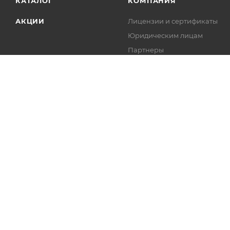
КАТАЛОГ
КОМПАНИЯ
АКЦИИ
Лицензии и сертификаты
Юридическим лицам
Партнеры
Реквизиты
2026 © profsantehnika.ru
Сайт разработан компанией:
Нет
Политика конфиденциальности и обработки персональных 