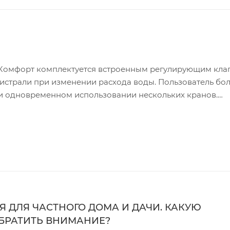
 Комфорт комплектуется встроенным регулирующим кла
истрали при изменении расхода воды. Пользователь бо
и одновременном использовании нескольких кранов.
оких скважин, открытых водоемов, а также для повыше
здает комфортные условия пользования водой при пони
оды в системе водоснабжения при изменениях параметр
еняется блок автоматики, контролирующий наличие пот
 ДЛЯ ЧАСТНОГО ДОМА И ДАЧИ. КАКУЮ
ОБРАТИТЬ ВНИМАНИЕ?