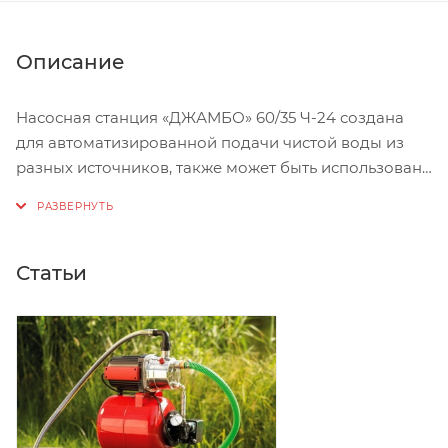
Описание
Насосная станция «ДЖАМБО» 60/35 Ч-24 создана
для автоматизированной подачи чистой воды из
разных источников, также может быть использована
для повышения давления при использовании в
качестве источника магистрального водопровода.
Область применения
Статьи
Насосную станцию можно использовать как часть
системы автоматического водоснабжения в
частном доме. Забор воды может осуществляться
из:
открытых водоемов;
колодцев и скважин;
централизованного водопровода.