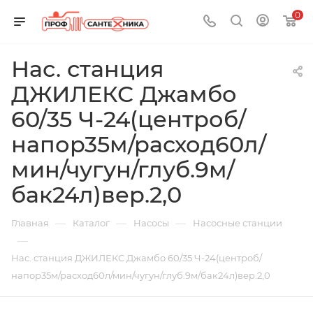
0
Нас. станция
ДЖИЛЕКС Джамбо
60/35 Ч-24(центроб/
напор35м/расход60л/
мин/чугун/глуб.9м/
бак24л)вер.2,0
—
—
—
Главная
Каталог
Насосы
Насосные станции
—
Нас. станция ДЖИЛЕКС Джамбо 60/35 Ч-24(центроб/
напор35м/расход60л/мин/чугун/глуб.9м/бак24л)вер.2,0