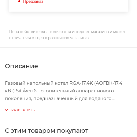
Предзаказ
Цена действительна только для интернет-магазина и может
отличаться от цен в розничных магазинах
Описание
Газовый напольный котел RGA-17,4K (АОГВК-17,4
кВт) Sit /исп.6 - отопительный аппарат нового
поколения, предназначенный для водяного
отопления и обеспечения водой помещений
ориентировочной площадью до 200 м2 . Идеально
подходит для большинства домовладений
небольшой площади, полностью
С этим товаром покупают
энергонезависимый, стабильно работает даже при