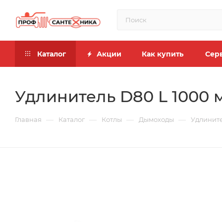
Каталог
Акции
Как купить
Сер
Удлинитель D80 L 1000
—
—
—
—
Главная
Каталог
Котлы
Дымоходы
Удлинит