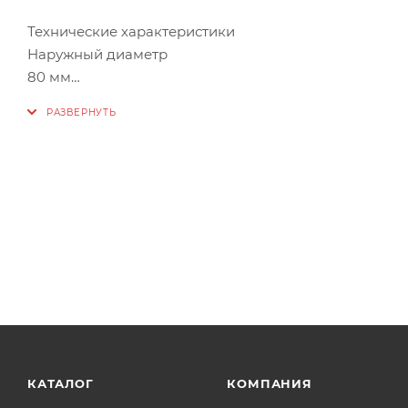
Технические характеристики
Наружный диаметр
80 мм
Max длина
1000 м
Внутренний диаметр
80 мм
Цвет
белый
Тип товара
удлинитель
КАТАЛОГ
КОМПАНИЯ