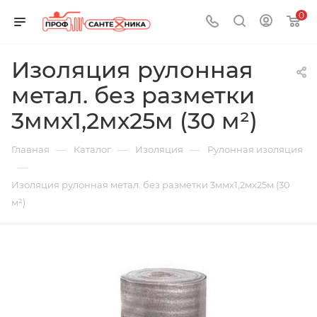
0
Изоляция рулонная
метал. без разметки
3ммх1,2мх25м (30 м²)
—
—
—
Главная
Каталог
Изоляция
Рулонная изоляция
—
Изоляция рулонная метал. без разметки 3ммх1,2мх25м (30
м²)