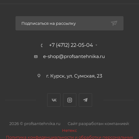
Идеальная геометрия спиралей обеспечивает
одинаковую толщину на всех участках. Изделие
способно выдерживать давление до 12 Бар, а также
Подписаться на рассылку
эксплуатироваться в широких диапазонах
температур от -40 °С до +120 °С.
+7 (4712) 22-05-04
e-shop@profsantehnika.ru
г. Курск, ул. Сумская, 23
2026 © profsantehnika.ru
Сайт разработан компанией:
Нетекс
Политика конфиденциальности и обработки персональных