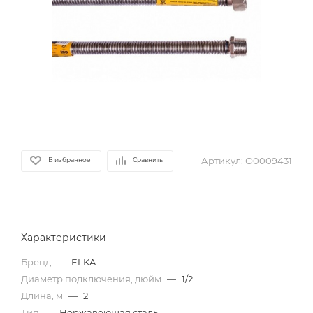
Артикул:
О0009431
В избранное
Сравнить
Характеристики
Бренд
—
ELKA
Диаметр подключения, дюйм
—
1/2
Длина, м
—
2
Тип
—
Нержавеющая сталь