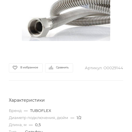
Артикул:
О0029144
В избранное
Сравнить
Характеристики
Бренд
—
TUBOFLEX
Диаметр подключения, дюйм
—
1/2
Длина, м
—
0,5
Тип
—
Сильфон