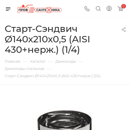
0
Старт-Сэндвич
Ø140х210х0,5 (AISI
430+нерж.) (1/4)
—
—
—
Главная
Каталог
Дымоходы
—
Дымоходы стальные
Старт-Сэндвич Ø140х210х0,5 (AISI 430+нерж.) (1/4)