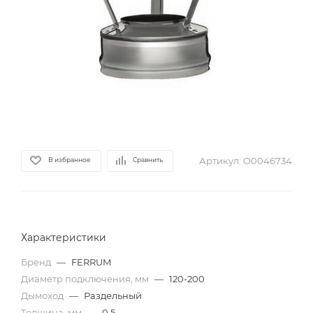
Артикул:
О0046734
В избранное
Сравнить
Характеристики
Бренд
—
FERRUM
Диаметр подключения, мм
—
120-200
Дымоход
—
Раздельный
Толщина, мм
—
0,5