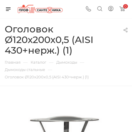
0
Оголовок
Ø120х200х0,5 (AISI
430+нерж.) (1)
—
—
—
Главная
Каталог
Дымоходы
—
Дымоходы стальные
Оголовок Ø120х200х0,5 (AISI 430+нерж.) (1)