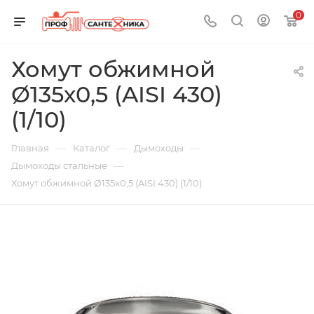
0
Хомут обжимной
Ø135х0,5 (AISI 430)
(1/10)
—
—
—
Главная
Каталог
Дымоходы
—
Дымоходы стальные
Хомут обжимной Ø135х0,5 (AISI 430) (1/10)