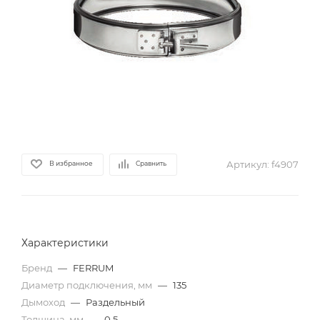
Артикул:
f4907
В избранное
Сравнить
Характеристики
Бренд
—
FERRUM
Диаметр подключения, мм
—
135
Дымоход
—
Раздельный
Толщина, мм
—
0,5