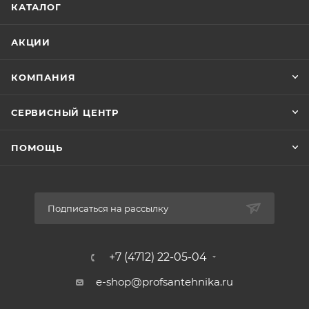
КАТАЛОГ
только сухим. Свариваются швы модулей с
помощью лазерной сварки, а стыковочные
элементы выполняются методом холодной
АКЦИИ
формовки.
КОМПАНИЯ
СЕРВИСНЫЙ ЦЕНТР
ПОМОЩЬ
Подписаться на рассылку
+7 (4712) 22-05-04
e-shop@profsantehnika.ru