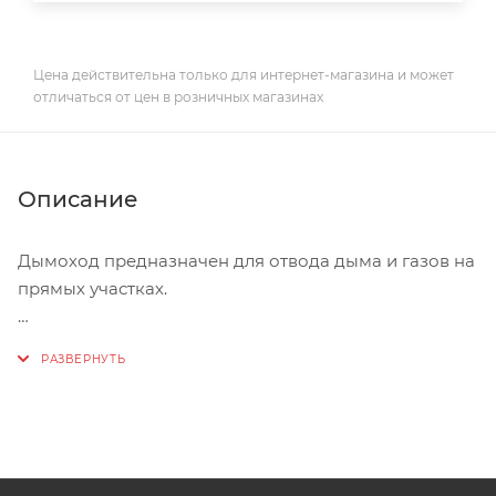
Цена действительна только для интернет-магазина и может
отличаться от цен в розничных магазинах
Описание
Дымоход предназначен для отвода дыма и газов на
прямых участках.
Дымоходы FERRUM – это одностенные и
двустенные модульные дымоходы, которые
изготавливаются из стали AISI430, имеющей две
рабочие толщины – 0,5 и 0,8 мм. Термический
диапазон для работы данной стали составляет от
400 до 450ºС, а режим эксплуатации может быть