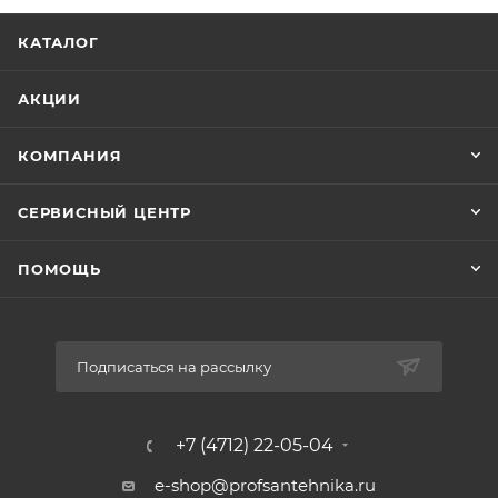
Материал: ПВХ
КАТАЛОГ
Диаметр трубы: 63 мм
Номинальное давление: 10 бар
Тип подсоединения: под вклейку
АКЦИИ
Вес: 0,224 кг
КОМПАНИЯ
СЕРВИСНЫЙ ЦЕНТР
ПОМОЩЬ
Подписаться на рассылку
+7 (4712) 22-05-04
e-shop@profsantehnika.ru