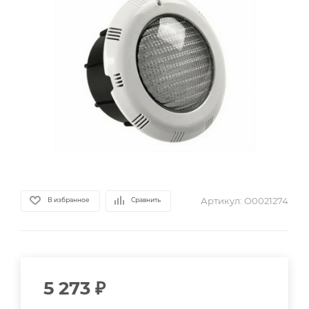
Артикул:
О0021274
В избранное
Сравнить
5 273
₽