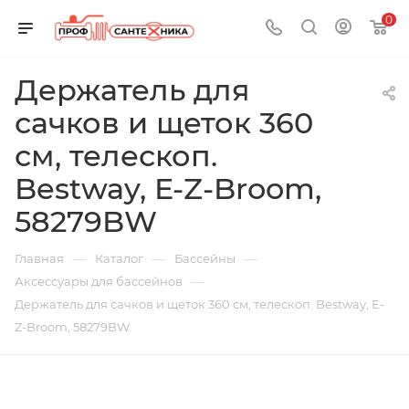
0
Держатель для
сачков и щеток 360
см, телескоп.
Bestway, E-Z-Broom,
58279BW
—
—
—
Главная
Каталог
Бассейны
—
Аксессуары для бассейнов
Держатель для сачков и щеток 360 см, телескоп. Bestway, E-
Z-Broom, 58279BW