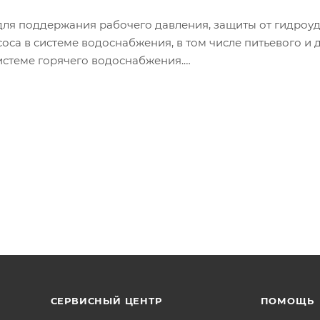
я поддержания рабочего давления, защиты от гидроуд
а в системе водоснабжения, в том числе питьевого и 
стеме горячего водоснабжения.
0 0С.
олиполиэфирным наружным
вым покрытием.
 мономер)
СЕРВИСНЫЙ ЦЕНТР
ПОМОЩЬ