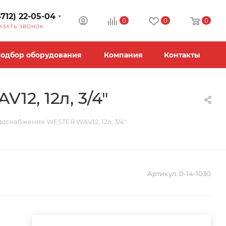
4712) 22-05-04
0
0
0
АЗАТЬ ЗВОНОК
одбор оборудования
Компания
Контакты
2, 12л, 3/4"
доснабжения WESTER WAV12, 12л, 3/4"
Артикул:
0-14-1030