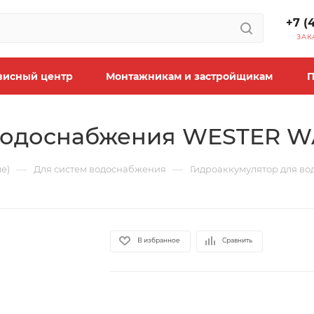
+7 (
ЗАК
висный центр
Монтажникам и застройщикам
П
одоснабжения WESTER WAV1
—
—
е)
Для систем водоснабжения
Гидроаккумулятор для во
В избранное
Сравнить