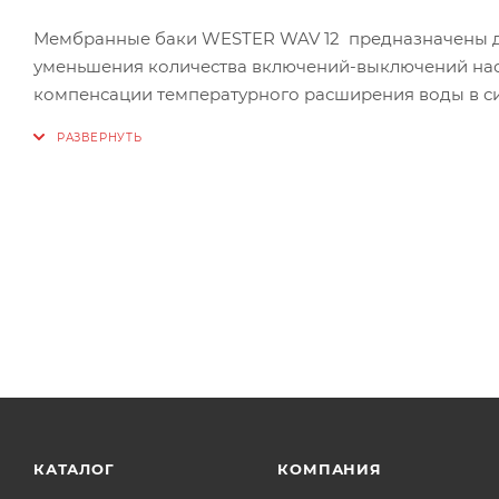
Мембранные баки WESTER WAV 12 предназначены дл
уменьшения количества включений-выключений насос
компенсации температурного расширения воды в си
Технические характеристики:
Объём 12л
Диаметр штуцера3/4"
Тип установки настенный
Диапазон рабочих температур теплоносителя: +1…+10
Максимальное рабочее давление: 10 бар
Материал корпуса: Сталь углеродистая с эпоксип
покрытием синего цвета RAL 5015
Материал контрфланца: углеродистая сталь с цинко
Материал мембраны: EPDM (этилен-пропилендиене
Тип мембраны: заменяемая
КАТАЛОГ
КОМПАНИЯ