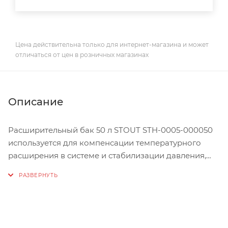
Цена действительна только для интернет-магазина и может
отличаться от цен в розничных магазинах
Описание
Расширительный бак 50 л STOUT STH-0005-000050
используется для компенсации температурного
расширения в системе и стабилизации давления,
сглаживания колебаний давления и компенсации
гидравлических ударов в системах отопления с
температурой теплоносителя до 100ºС.
В расширительном баке используется вода по СНиП
2.04.07, а также водно-гликолевые смеси (раствор -