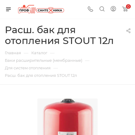
0
Расш. бак для
отопления STOUT 12л
—
—
Главная
Каталог
—
Баки расширительные (мембранные)
—
Для систем отопления
Расш. бак для отопления STOUT 12л