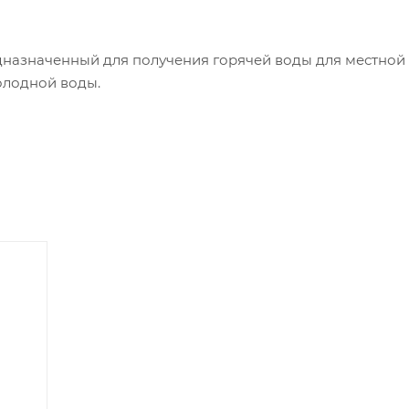
едназначенный для получения горячей воды для местной
олодной воды.
350x155 мм