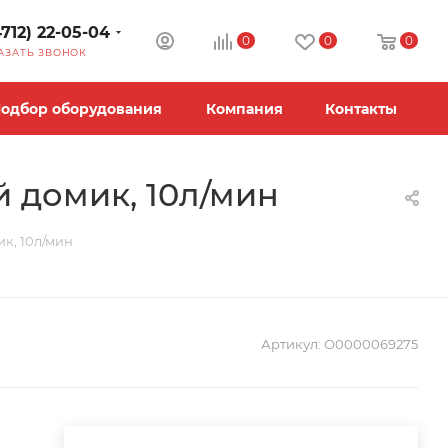
4712) 22-05-04
0
0
0
АЗАТЬ ЗВОНОК
одбор оборудования
Компания
Контакты
й домик, 10л/мин
ик, 10л/мин
Артикул:
О0000069275