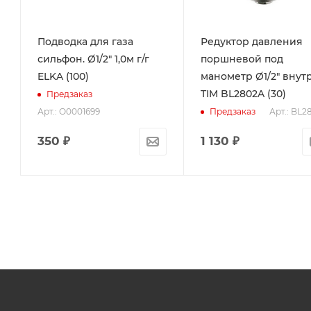
Подводка для газа
Редуктор давления
сильфон. Ø1/2" 1,0м г/г
поршневой под
ELKA (100)
манометр Ø1/2" внутр
TIM BL2802A (30)
Предзаказ
Арт.: О0001699
Арт.: BL2
Предзаказ
350
₽
1 130
₽