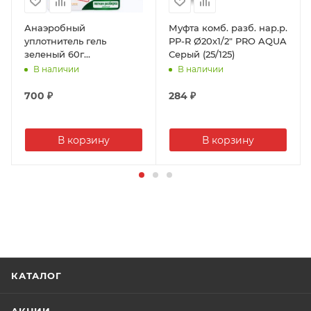
алюминиевых секций, собранных на стальных
ниппелях.
Анаэробный
Муфта комб. разб. нар.р.
Радиатор предназначен для использования в
уплотнитель гель
PP-R Ø20х1/2" PRO AQUA
зеленый 60г
Серый (25/125)
системах водяного отопления зданий и сооружений
САНТЕХМАСТЕР (50)
В наличии
В наличии
различного назначения.
700
₽
284
₽
В корзину
В корзину
КАТАЛОГ