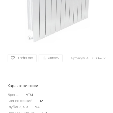
Артикул:
AL50094-12
В избранное
Сравнить
Характеристики
Бренд
—
ATM
Кол-во секций
—
12
Глубина, мм
—
94
Вес 1 секции, кг
—
1,23