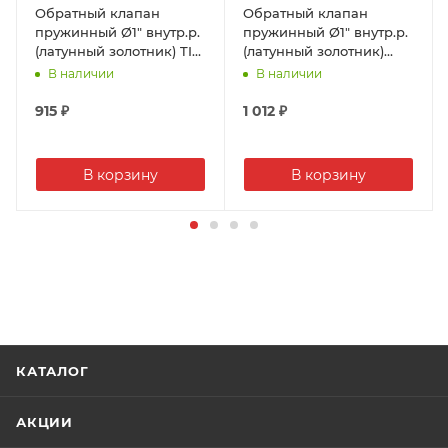
Обратный клапан
Обратный клапан
пружинный Ø1" внутр.р.
пружинный Ø1" внутр.р.
(латунный золотник) TIM
(латунный золотник)
(20)
VALTEC (8/96)
В наличии
В наличии
915
₽
1 012
₽
В корзину
В корзину
КАТАЛОГ
АКЦИИ