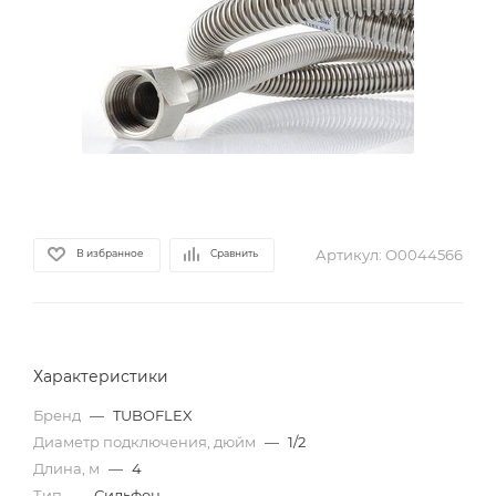
Артикул:
О0044566
В избранное
Сравнить
Характеристики
Бренд
—
TUBOFLEX
Диаметр подключения, дюйм
—
1/2
Длина, м
—
4
Тип
—
Сильфон