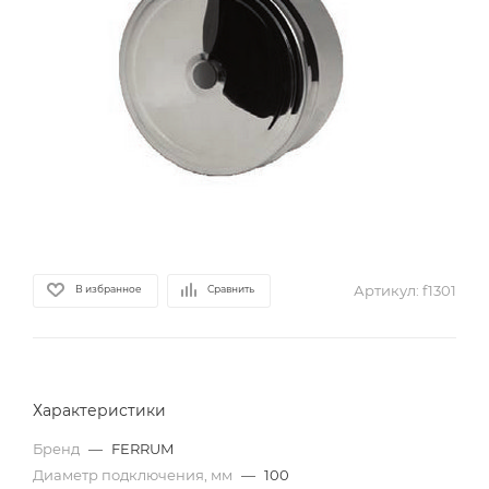
Артикул:
f1301
В избранное
Сравнить
Характеристики
Бренд
—
FERRUM
Диаметр подключения, мм
—
100