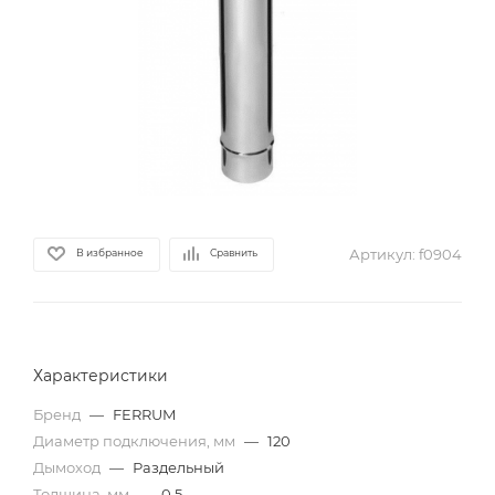
Артикул:
f0904
В избранное
Сравнить
Характеристики
Бренд
—
FERRUM
Диаметр подключения, мм
—
120
Дымоход
—
Раздельный
Толщина, мм
—
0,5