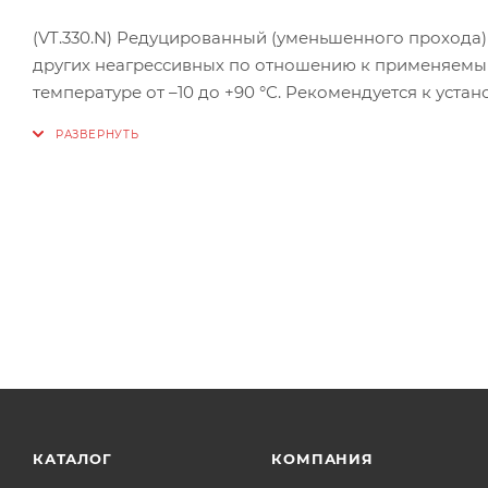
(VT.330.N) Редуцированный (уменьшенного прохода)
других неагрессивных по отношению к применяемым
температуре от –10 до +90 °С. Рекомендуется к ус
снижения давления и защиты водоразборных устрой
флажкового типа, нейлоновая. Резьба присоединений
КАТАЛОГ
КОМПАНИЯ