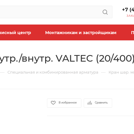
+7 (
ЗАК
висный центр
Монтажникам и застройщикам
П
тр./внутр. VALTEC (20/400
—
—
Специальная и комбинированная арматура
Кран шар. ми
В избранное
Сравнить