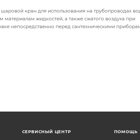
 шаровой кран для использования на трубопроводах во
 материалам жидкостей, а также сжатого воздуха при
тановке непосредственно перед сантехническими прибора
ств от преждевременного износа. Неремонтопригодный.
 – внутренняя/внутренняя. Минимальный ресурс – 4 тыс
СЕРВИСНЫЙ ЦЕНТР
ПОМОЩЬ