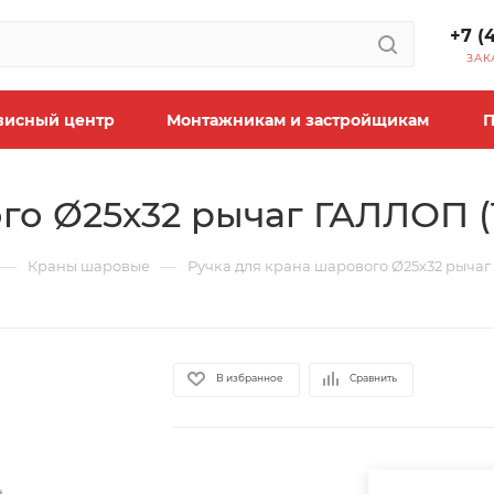
+7 (
ЗАК
висный центр
Монтажникам и застройщикам
П
го Ø25х32 рычаг ГАЛЛОП (
—
—
Краны шаровые
Ручка для крана шарового Ø25х32 рычаг
В избранное
Сравнить