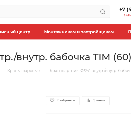
+7 (
ЗАК
висный центр
Монтажникам и застройщикам
П
тр./внутр. бабочка TIM (60
—
—
Краны шаровые
Кран шар. ник. Ø3/4" внутр./внутр. бабоч
В избранное
Сравнить