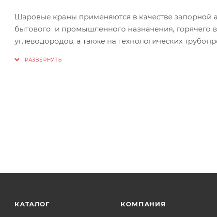
Шаровые краны применяются в качестве запорной а
бытового и промышленного назначения, горячего во
углеводородов, а также на технологических трубоп
материалам крана.
Современное, высокотехнологичное производство 
контроля качества и тестирования издлий позволяе
эксплуатации.
Шаровые краны TIM рекомендованы к установке на 
КАТАЛОГ
КОМПАНИЯ