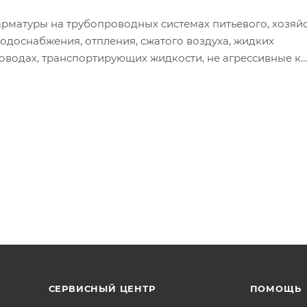
рматуры на трубопроводных системах питьевого, хозяй
доснабжения, отпления, сжатого воздуха, жидких
роводах, транспортирующих жидкости, не агрессивные к
шаровых кранов TIM с применением многоуровневой си
т гарантировать их максимальную надежность и длитель
линии магистральных трубопроводов.
СЕРВИСНЫЙ ЦЕНТР
ПОМОЩЬ