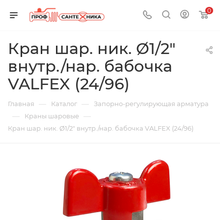
0
Кран шар. ник. Ø1/2"
внутр./нар. бабочка
VALFEX (24/96)
—
—
Главная
Каталог
Запорно-регулирующая арматура
—
—
Краны шаровые
Кран шар. ник. Ø1/2" внутр./нар. бабочка VALFEX (24/96)