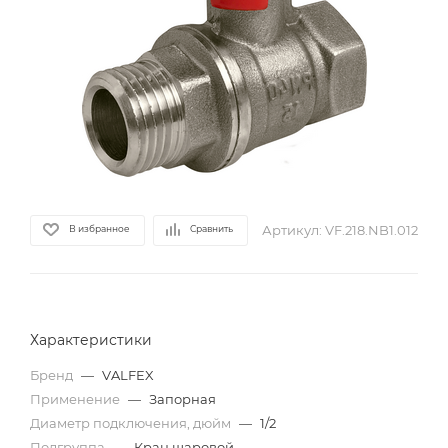
Артикул:
VF.218.NB1.012
В избранное
Сравнить
Характеристики
Бренд
—
VALFEX
Применение
—
Запорная
Диаметр подключения, дюйм
—
1/2
Подгруппа
—
Кран шаровой