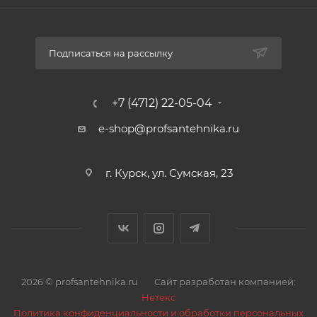
никелированным покрытием)
Материал шарового затвора: латунь ЛС59-1
Материал ручки: алюминий марки АК-7 с
Подписаться на рассылку
покрытием эпоксиполиэфирной порошковой
композицией красного цвета
Материал уплотнений шара и штока: фторопласт
+7 (4712) 22-05-04
(PTFE)
e-shop@profsantehnika.ru
Метод изготовления: горяче-объемная штамповка с
последующей механической обработкой
Присоединительная резьба, дюймы: 1/2"; 3/4"; 1"; 1 1/4"
г. Курск, ул. Сумская, 23
Номинальное давление, МПа: 2,5; 4,0
Температура эксплуатации, °С: -20 ÷ +150
Класс по эффективному диаметру: полнопроходной
Класс герметичности затвора: А
Соответствие таблице фигур СТ ЦКБА 023-2015:
11Б27фт1М
2026 © profsantehnika.ru
Сайт разработан компанией:
Гарантия: 10 лет со дня производства
Нетекс
Политика конфиденциальности и обработки персональных