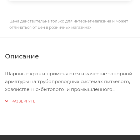
Цена действительна только для интернет-магазина и может
отличаться от цен в розничных магазинах
Описание
Шаровые краны применяются в качестве запорной
арматуры на трубопроводных системах питьевого,
хозяйственно-бытового и промышленного
назначения, горячего водоснабжения, отпления,
сжатого воздуха, жидких углеводородов, а также на
технологических трубопроводах,
транспортирующих жидкости, не агрессивные к
материалам крана.
Современное, высокотехнологичное производство