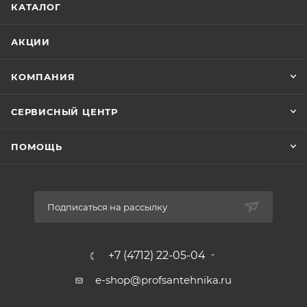
КАТАЛОГ
шаровых кранов TIM с применением
многоуровневой системы контроля качества и
тестирования изделий позволяет гарантировать их
АКЦИИ
максимальную надежность и длительный срок
эксплуатации.
КОМПАНИЯ
Шаровые краны TIM рекомендованы к установке на
линии магистральных трубопроводов.
СЕРВИСНЫЙ ЦЕНТР
ПОМОЩЬ
Подписаться на рассылку
+7 (4712) 22-05-04
e-shop@profsantehnika.ru