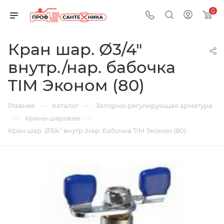
0
Кран шар. Ø3/4"
внутр./нар. бабочка
TIM Эконом (80)
—
—
Главная
Каталог
Запорно-регулирующая арматура
—
—
Краны шаровые
Кран шар. Ø3/4" внутр./нар. бабочка TIM Эконом (80)