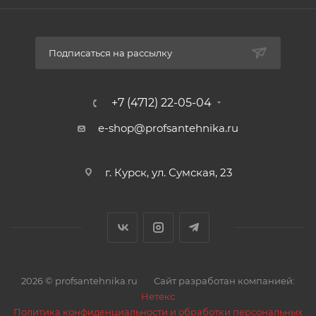
Область применения для дома, для квартиры
Материал изготовления латунь
Покрытие никелированное
Подписаться на рассылку
Тип управления ручное
Стандарт подводки, дюйм 1
Резьба внутренняя, наружняя
+7 (4712) 22-05-04
Ручка бабочка
e-shop@profsantehnika.ru
Тип арматуры запорная арматура
Наличие американки нет
Тип соединения резьбовое
г. Курск, ул. Сумская, 23
Назначение крана для воды
Гарантия, лет 2
2026 © profsantehnika.ru
Сайт разработан компанией:
Нетекс
Политика конфиденциальности и обработки персональных