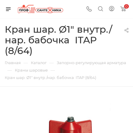
0
Кран шар. Ø1" внутр./
нар. бабочка ITAP
(8/64)
—
—
Главная
Каталог
Запорно-регулирующая арматура
—
—
Краны шаровые
Кран шар. Ø1" внутр./нар. бабочка ITAP (8/64)