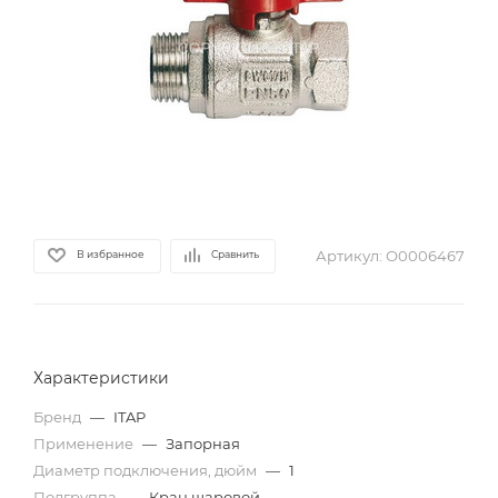
Артикул:
О0006467
В избранное
Сравнить
Характеристики
Бренд
—
ITAP
Применение
—
Запорная
Диаметр подключения, дюйм
—
1
Подгруппа
—
Кран шаровой