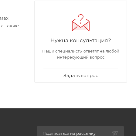
емах
 а также
ессивные
Нужна консультация?
Наши специалисты ответят на любой
е
интересующий вопрос
0 лет,
Задать вопрос
овой
 (изгиб,
жа). При
Подписаться на рассылку