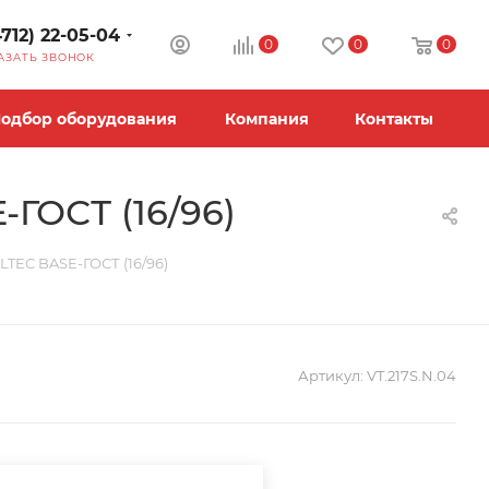
4712) 22-05-04
0
0
0
АЗАТЬ ЗВОНОК
одбор оборудования
Компания
Контакты
-ГОСТ (16/96)
ALTEC BASE-ГОСТ (16/96)
Артикул:
VT.217S.N.04