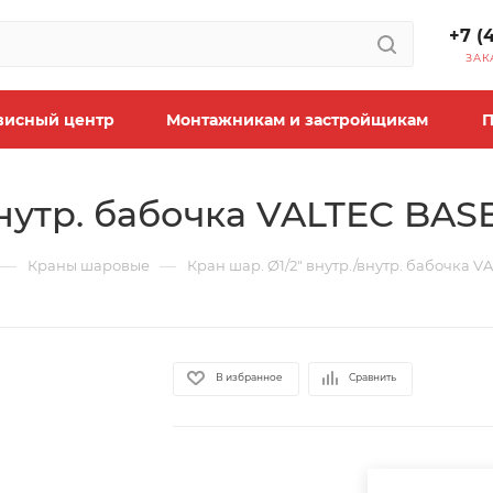
+7 (
ЗАК
висный центр
Монтажникам и застройщикам
П
внутр. бабочка VALTEC BASE
—
—
Краны шаровые
Кран шар. Ø1/2" внутр./внутр. бабочка V
В избранное
Сравнить