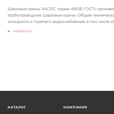
Шаровые краны VALTEC серии «BASE-ГОСТ» производя
трубопроводная. Шаровые краны. Общие технически
холодного и горячего водоснабжения, в том числе х
на технологических трубопроводах, транспортирующи
к материалам изделий.
Краны рассчитаны на эксплуатацию в системах с тем
давление – 40 бар (принимается за рабочее при рабо
средний ресурс – 25 тыс. циклов.
Полнопроходной шаровой кран VT.217S.N серии «BA
ручкой-бабочкой с эпоксидной эмалевой окраской.
Шаровые краны VALTEC серии «BASE-ГОСТ» не должн
сжатие, растяжение, кручение, перекосы, вибрация,
необходимости следует предусмотреть опоры или к
КАТАЛОГ
КОМПАНИЯ