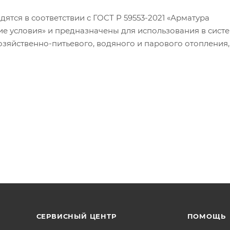
тся в соответствии с ГОСТ Р 59553-2021 «Арматура
е условия» и предназначены для использования в сист
озяйственно-питьевого, водяного и парового отопления,
х жидкости и газы (группы 2 по ТР ТС 032/2013), неагр
пературой рабочей среды от –20 до +150 °С. Номинально
чей температуре не выше 30 °С). Срок службы кранов – 3
SE-ГОСТ» имеет внутреннюю резьбу и оснащен силумин
ы испытывать механических нагрузок от трубопроводов
 несносность патрубков, неравномерность затяжки крепе
омпенсаторы.
СЕРВИСНЫЙ ЦЕНТР
ПОМОЩЬ