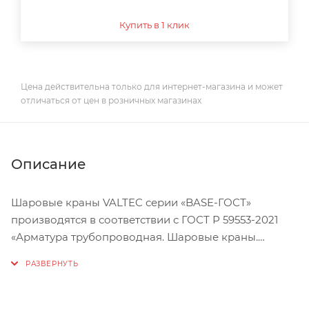
Купить в 1 клик
Цена действительна только для интернет-магазина и может
отличаться от цен в розничных магазинах
Описание
Шаровые краны VALTEC серии «BASE-ГОСТ»
производятся в соответствии с ГОСТ Р 59553-2021
«Арматура трубопроводная. Шаровые краны.
Общие технические условия» и предназначены для
использования в системах холодного и горячего
водоснабжения, в том числе хозяйственно-
питьевого, водяного и парового отопления, а также