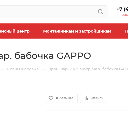
+7 (
ЗАК
висный центр
Монтажникам и застройщикам
П
нар. бабочка GAPPO
—
—
Краны шаровые
Кран шар. Ø1/2" внутр./нар. бабочка GA
В избранное
Сравнить