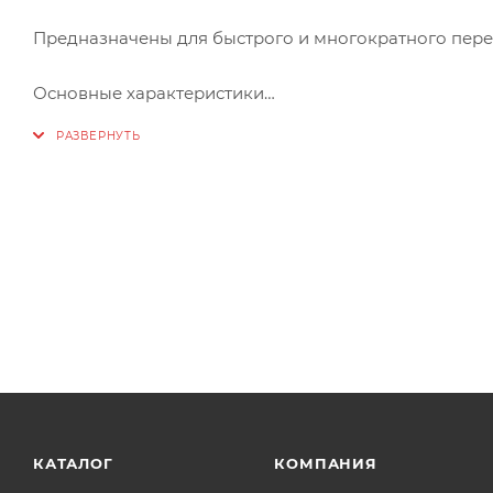
Предназначены для быстрого и многократного пере
Основные характеристики
Бренд Gappo
Вид крана Полнопроходной
Вид соединения ВР-НР
Стандарт резьбы ISO228
Переключатель крана Бабочка из алюминия
Рабочая температура, ℃ -20~+150 ℃
Материал латунь CW617N, никелированный
Рабочее давление, бар 30
КАТАЛОГ
КОМПАНИЯ