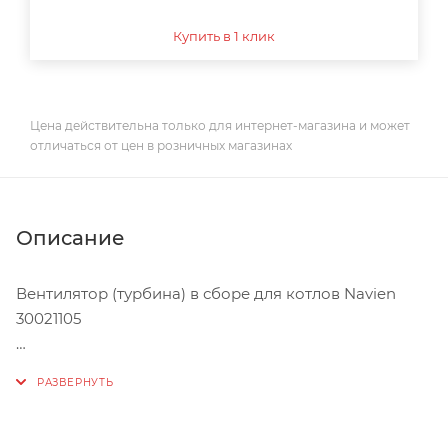
Купить в 1 клик
Цена действительна только для интернет-магазина и может
отличаться от цен в розничных магазинах
Описание
Вентилятор (турбина) в сборе для котлов Navien
30021105
Центробежный вентилятор, для подачи воздуха в
горелку и удаления выработанных газов.
Вентилятор необходим для удаления продуктов