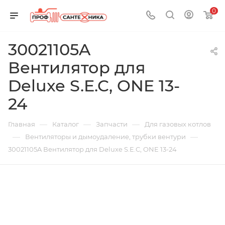
0
30021105A
Вентилятор для
Deluxe S.E.C, ONE 13-
24
—
—
—
Главная
Каталог
Запчасти
Для газовых котлов
—
—
Вентиляторы и дымоудаление, трубки вентури
30021105A Вентилятор для Deluxe S.E.C, ONE 13-24