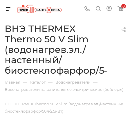
0
ВНЭ THERMEX
Thermo 50 V Slim
(водонагрев.эл./
настенный/
биостеклофарфор/50л/2,5кВт)
—
—
—
Главная
Каталог
Водонагреватели
Водонагреватели накопительные электрические (бойлеры)
—
ВНЭ THERMEX Thermo 50 V Slim (водонагрев.эл./настенный/
биостеклофарфор/50л/2,5кВт)